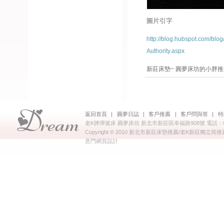
圖片引字
http://blog.hubspot.com/blo
Authority.aspx
新莊床墊~ 圓夢床坊的小胖
返回首頁
|
圓夢日誌
|
客戶推薦
|
客戶問與答
|
特
老K牌彈簧床 圓夢床坊 新北市新莊區幸福路908號 電話：02
Copyright © 2010 新北市新莊床墊推薦/老K新莊獨立筒推薦/推
意門
網頁設計